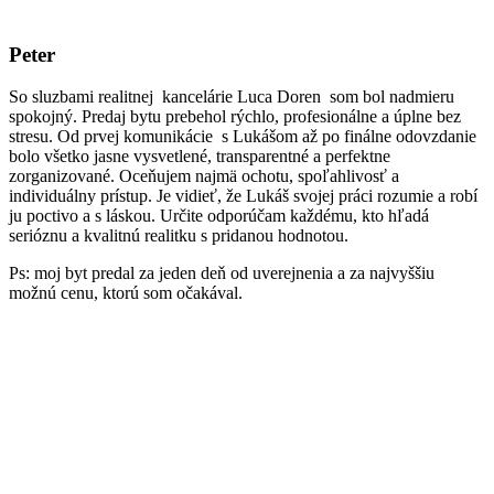
Peter
So sluzbami realitnej kancelárie Luca Doren som bol nadmieru
spokojný. Predaj bytu prebehol rýchlo, profesionálne a úplne bez
stresu. Od prvej komunikácie s Lukášom až po finálne odovzdanie
bolo všetko jasne vysvetlené, transparentné a perfektne
zorganizované. Oceňujem najmä ochotu, spoľahlivosť a
individuálny prístup. Je vidieť, že Lukáš svojej práci rozumie a robí
ju poctivo a s láskou. Určite odporúčam každému, kto hľadá
serióznu a kvalitnú realitku s pridanou hodnotou.
Ps: moj byt predal za jeden deň od uverejnenia a za najvyššiu
možnú cenu, ktorú som očakával.