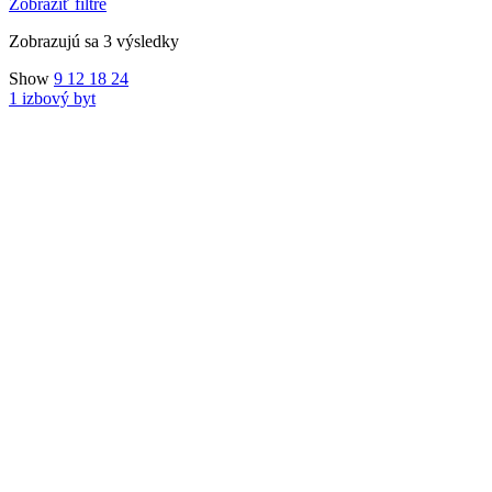
Zobraziť filtre
Zobrazujú sa 3 výsledky
Show
9
12
18
24
1 izbový byt