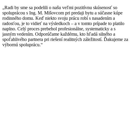
„Radi by sme sa podelili o našu veľmi pozitívnu skúsenosť so
spoluprácou s Ing. M. Mišovcom pri predaji bytu a súčasne kúpe
rodinného domu. Keď niekto svoju prácu robí s nasadením a
radosťou, je to vidieť na výsledkoch – a v tomto prípade to platilo
naplno. Celý proces prebehol profesionálne, systematicky a s
jasným vedením. Odporúčame každému, kto hľadá silného a
spoľahlivého partnera pri riešení realitných záležitostí. Ďakujeme za
výbornú spoluprácu.“