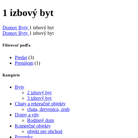
1 izbový byt
Domov
Byty
1 izbový byt
Domov
Byty
1 izbový byt
Filtrovať podľa
Predaj
(3)
Prenájom
(1)
Kategórie
Byty
2 izbový byt
3 izbový byt
Chaty a rekreačné objekty
chata, drevenica, zrub
Domy a vily
Rodinný dom
Komerčné objekty
objekt pre obchod
Pozemky