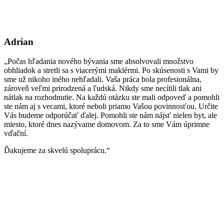
Adrian
„Počas hľadania nového bývania sme absolvovali množstvo
obhliadok a stretli sa s viacerými maklérmi. Po skúsenosti s Vami by
sme už nikoho iného nehľadali. Vaša práca bola profesionálna,
zároveň veľmi prirodzená a ľudská. Nikdy sme necítili tlak ani
nátlak na rozhodnutie. Na každú otázku ste mali odpoveď a pomohli
ste nám aj s vecami, ktoré neboli priamo Vašou povinnosťou. Určite
Vás budeme odporúčať ďalej. Pomohli ste nám nájsť nielen byt, ale
miesto, ktoré dnes nazývame domovom. Za to sme Vám úprimne
vďační.
Ďakujeme za skvelú spoluprácu.“