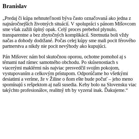
Branislav
„Predaj či kúpa nehnuteľnosti býva často označovaná ako jedna z
najnáročnejších životných situácií. V spolupráci s pánom Mišovcom
sme však zažili úplný opak. Celý proces prebehol plynulo,
transparentne a bez zbytočných komplikácií. Stretnutia boli vždy
načas a dohody dodržané. Počas celej kúpy sme mali pocit férového
partnerstva a nikdy nie pocit nevýhody ako kupujúci.
Pán Mišovec nám bol skutočnou oporou, ochotne pomohol aj s
témami nad rámec samotného obchodu. Po skúsenostiach s
viacerými maklérmi nás najviac presvedčil svojím pokojom,
vystupovaním a celkovým prístupom. Odporúčame ho všetkými
desiatimi a veríme, že v Žiline o ňom ešte bude počuť – jeho meno
spomínajú s rešpektom aj naši susedia. Keby bolo na Slovensku viac
takýchto profesionálov, realitný trh by vyzeral inak. Ďakujeme.“