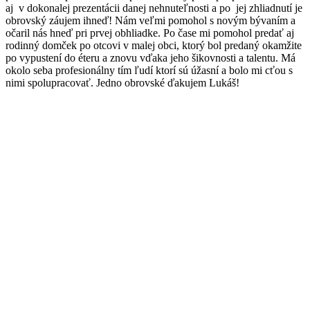
aj v dokonalej prezentácii danej nehnuteľnosti a po jej zhliadnutí je
obrovský záujem ihneď! Nám veľmi pomohol s novým bývaním a
očaril nás hneď pri prvej obhliadke. Po čase mi pomohol predať aj
rodinný domček po otcovi v malej obci, ktorý bol predaný okamžite
po vypustení do éteru a znovu vďaka jeho šikovnosti a talentu. Má
okolo seba profesionálny tím ľudí ktorí sú úžasní a bolo mi cťou s
nimi spolupracovať. Jedno obrovské ďakujem Lukáš!