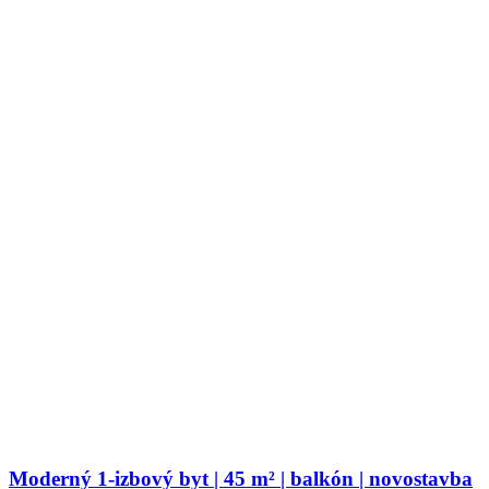
Moderný 1-izbový byt | 45 m² | balkón | novostavba