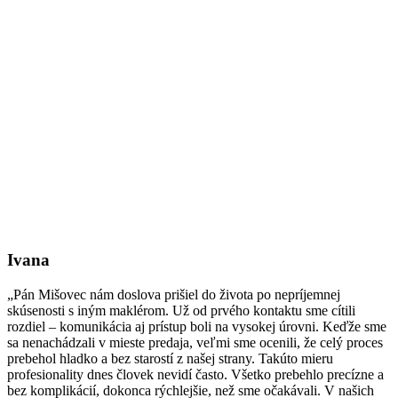
Ivana
„Pán Mišovec nám doslova prišiel do života po nepríjemnej
skúsenosti s iným maklérom. Už od prvého kontaktu sme cítili
rozdiel – komunikácia aj prístup boli na vysokej úrovni. Keďže sme
sa nenachádzali v mieste predaja, veľmi sme ocenili, že celý proces
prebehol hladko a bez starostí z našej strany. Takúto mieru
profesionality dnes človek nevidí často. Všetko prebehlo precízne a
bez komplikácií, dokonca rýchlejšie, než sme očakávali. V našich