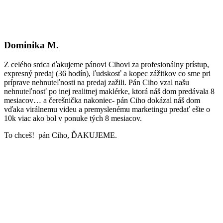
Dominika M.
Z celého srdca ďakujeme pánovi Cihovi za profesionálny prístup,
expresný predaj (36 hodín), ľudskosť a kopec zážitkov co sme pri
príprave nehnuteľnosti na predaj zažili. Pán Ciho vzal našu
nehnuteľnosť po inej realitnej maklérke, ktorá náš dom predávala 8
mesiacov… a čerešnička nakoniec- pán Ciho dokázal náš dom
vďaka virálnemu videu a premyslenému marketingu predať ešte o
10k viac ako bol v ponuke tých 8 mesiacov.
To chceš! pán Ciho, ĎAKUJEME.