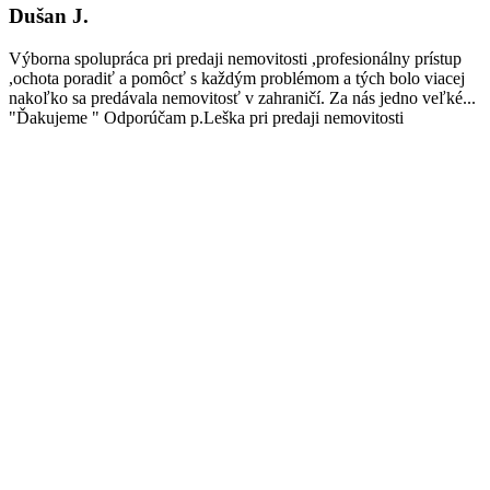
Dušan J.
Výborna spolupráca pri predaji nemovitosti ,profesionálny prístup
,ochota poradiť a pomôcť s každým problémom a tých bolo viacej
nakoľko sa predávala nemovitosť v zahraničí. Za nás jedno veľké...
"Ďakujeme " Odporúčam p.Leška pri predaji nemovitosti