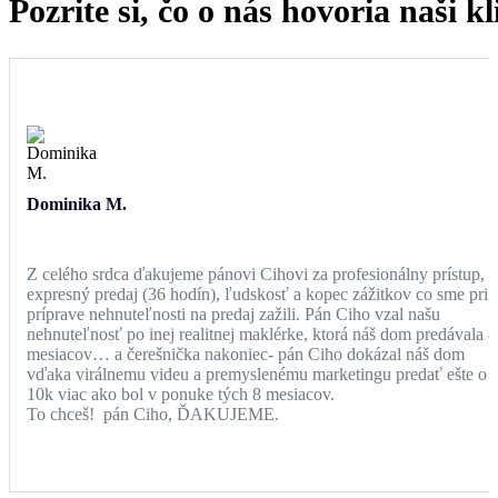
Pozrite si, čo o nás hovoria naši kl
Dominika M.
Z celého srdca ďakujeme pánovi Cihovi za profesionálny prístup,
expresný predaj (36 hodín), ľudskosť a kopec zážitkov co sme pri
príprave nehnuteľnosti na predaj zažili. Pán Ciho vzal našu
nehnuteľnosť po inej realitnej maklérke, ktorá náš dom predávala 8
mesiacov… a čerešnička nakoniec- pán Ciho dokázal náš dom
vďaka virálnemu videu a premyslenému marketingu predať ešte o
10k viac ako bol v ponuke tých 8 mesiacov.
To chceš! pán Ciho, ĎAKUJEME.