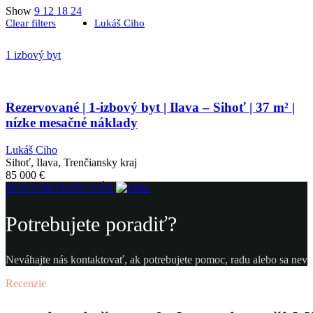
Show
9
12
18
24
Clear filters
Lukáš Ciho
1 izbový byt
Rezervované | 1-izbový byt | Ilava – Sihoť | 37 m² |
nízke mesačné náklady
Lukáš Ciho
Sihoť, Ilava, Trenčiansky kraj
85 000
€
KONTAKTUJTE NÁS
Potrebujete poradiť?
Neváhajte nás kontaktovať, ak potrebujete pomoc, radu alebo sa neviet
Recenzie