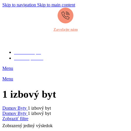
Skip to navigation
Skip to main content
Zavolajte nám
+421 944 679 549
Chcem kúpiť
Chcem predať
Menu
Menu
1 izbový byt
Domov
Byty
1 izbový byt
Domov
Byty
1 izbový byt
Zobraziť filtre
Zobrazený jediný výsledok