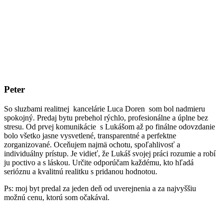
Peter
So sluzbami realitnej kancelárie Luca Doren som bol nadmieru
spokojný. Predaj bytu prebehol rýchlo, profesionálne a úplne bez
stresu. Od prvej komunikácie s Lukášom až po finálne odovzdanie
bolo všetko jasne vysvetlené, transparentné a perfektne
zorganizované. Oceňujem najmä ochotu, spoľahlivosť a
individuálny prístup. Je vidieť, že Lukáš svojej práci rozumie a robí
ju poctivo a s láskou. Určite odporúčam každému, kto hľadá
serióznu a kvalitnú realitku s pridanou hodnotou.
Ps: moj byt predal za jeden deň od uverejnenia a za najvyššiu
možnú cenu, ktorú som očakával.