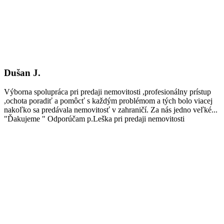
Dušan J.
Výborna spolupráca pri predaji nemovitosti ,profesionálny prístup
,ochota poradiť a pomôcť s každým problémom a tých bolo viacej
nakoľko sa predávala nemovitosť v zahraničí. Za nás jedno veľké...
"Ďakujeme " Odporúčam p.Leška pri predaji nemovitosti