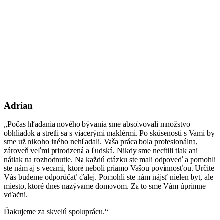
Adrian
„Počas hľadania nového bývania sme absolvovali množstvo
obhliadok a stretli sa s viacerými maklérmi. Po skúsenosti s Vami by
sme už nikoho iného nehľadali. Vaša práca bola profesionálna,
zároveň veľmi prirodzená a ľudská. Nikdy sme necítili tlak ani
nátlak na rozhodnutie. Na každú otázku ste mali odpoveď a pomohli
ste nám aj s vecami, ktoré neboli priamo Vašou povinnosťou. Určite
Vás budeme odporúčať ďalej. Pomohli ste nám nájsť nielen byt, ale
miesto, ktoré dnes nazývame domovom. Za to sme Vám úprimne
vďační.
Ďakujeme za skvelú spoluprácu.“