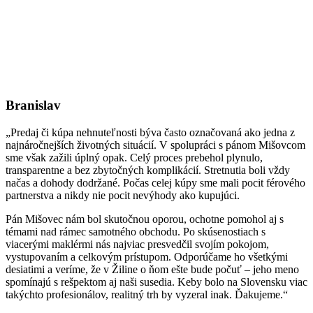
Branislav
„Predaj či kúpa nehnuteľnosti býva často označovaná ako jedna z
najnáročnejších životných situácií. V spolupráci s pánom Mišovcom
sme však zažili úplný opak. Celý proces prebehol plynulo,
transparentne a bez zbytočných komplikácií. Stretnutia boli vždy
načas a dohody dodržané. Počas celej kúpy sme mali pocit férového
partnerstva a nikdy nie pocit nevýhody ako kupujúci.
Pán Mišovec nám bol skutočnou oporou, ochotne pomohol aj s
témami nad rámec samotného obchodu. Po skúsenostiach s
viacerými maklérmi nás najviac presvedčil svojím pokojom,
vystupovaním a celkovým prístupom. Odporúčame ho všetkými
desiatimi a veríme, že v Žiline o ňom ešte bude počuť – jeho meno
spomínajú s rešpektom aj naši susedia. Keby bolo na Slovensku viac
takýchto profesionálov, realitný trh by vyzeral inak. Ďakujeme.“