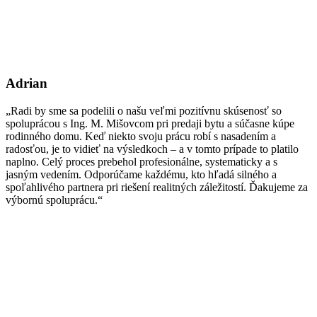
Adrian
„Radi by sme sa podelili o našu veľmi pozitívnu skúsenosť so
spoluprácou s Ing. M. Mišovcom pri predaji bytu a súčasne kúpe
rodinného domu. Keď niekto svoju prácu robí s nasadením a
radosťou, je to vidieť na výsledkoch – a v tomto prípade to platilo
naplno. Celý proces prebehol profesionálne, systematicky a s
jasným vedením. Odporúčame každému, kto hľadá silného a
spoľahlivého partnera pri riešení realitných záležitostí. Ďakujeme za
výbornú spoluprácu.“