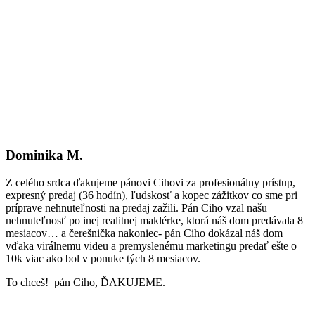
Dominika M.
Z celého srdca ďakujeme pánovi Cihovi za profesionálny prístup,
expresný predaj (36 hodín), ľudskosť a kopec zážitkov co sme pri
príprave nehnuteľnosti na predaj zažili. Pán Ciho vzal našu
nehnuteľnosť po inej realitnej maklérke, ktorá náš dom predávala 8
mesiacov… a čerešnička nakoniec- pán Ciho dokázal náš dom
vďaka virálnemu videu a premyslenému marketingu predať ešte o
10k viac ako bol v ponuke tých 8 mesiacov.
To chceš! pán Ciho, ĎAKUJEME.