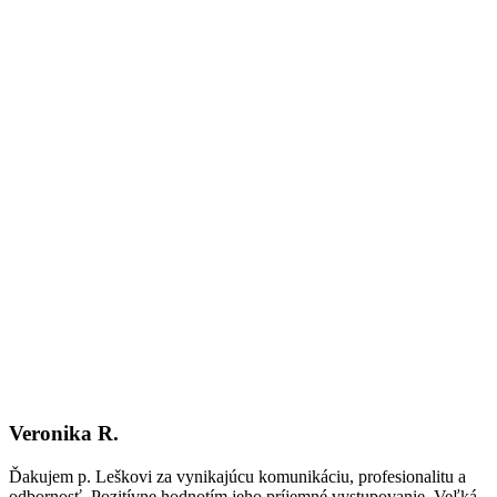
Veronika R.
Ďakujem p. Leškovi za vynikajúcu komunikáciu, profesionalitu a
odbornosť. Pozitívne hodnotím jeho príjemné vystupovanie. Veľká