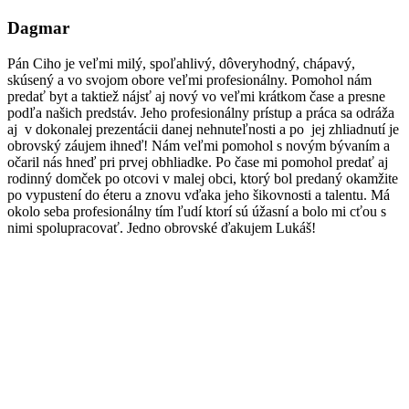
Dagmar
Pán Ciho je veľmi milý, spoľahlivý, dôveryhodný, chápavý,
skúsený a vo svojom obore veľmi profesionálny. Pomohol nám
predať byt a taktiež nájsť aj nový vo veľmi krátkom čase a presne
podľa našich predstáv. Jeho profesionálny prístup a práca sa odráža
aj v dokonalej prezentácii danej nehnuteľnosti a po jej zhliadnutí je
obrovský záujem ihneď! Nám veľmi pomohol s novým bývaním a
očaril nás hneď pri prvej obhliadke. Po čase mi pomohol predať aj
rodinný domček po otcovi v malej obci, ktorý bol predaný okamžite
po vypustení do éteru a znovu vďaka jeho šikovnosti a talentu. Má
okolo seba profesionálny tím ľudí ktorí sú úžasní a bolo mi cťou s
nimi spolupracovať. Jedno obrovské ďakujem Lukáš!