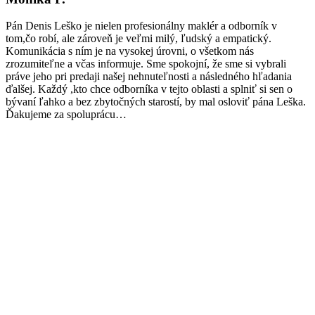
Pán Denis Leško je nielen profesionálny maklér a odborník v
tom,čo robí, ale zároveň je veľmi milý, ľudský a empatický.
Komunikácia s ním je na vysokej úrovni, o všetkom nás
zrozumiteľne a včas informuje. Sme spokojní, že sme si vybrali
práve jeho pri predaji našej nehnuteľnosti a následného hľadania
ďalšej. Každý ,kto chce odborníka v tejto oblasti a splniť si sen o
bývaní ľahko a bez zbytočných starostí, by mal osloviť pána Leška.
Ďakujeme za spoluprácu…