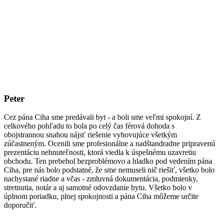
Peter
Cez pána Ciha sme predávali byt - a boli sme veľmi spokojní. Z
celkového pohľadu to bola po celý čas férová dohoda s
obojstrannou snahou nájsť riešenie vyhovujúce všetkým
zúčastneným. Ocenili sme profesionálne a nadštandradne pripravenú
prezentáciu nehnuteľnosti, ktorá viedla k úspešnému uzavretiu
obchodu. Ten prebehol bezproblémovo a hladko pod vedením pána
Ciha, pre nás bolo podstatné, že sme nemuseli nič riešiť, všetko bolo
nachystané riadne a včas - zmluvná dokumentácia, podmienky,
stretnutia, notár a aj samotné odovzdanie bytu. Všetko bolo v
úplnom poriadku, plnej spokojnosti a pána Ciha môžeme určite
doporučiť.