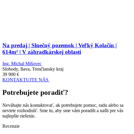
Na predaj | Slnečný pozemok | Veľký Kolačín |
614m² | V záhradkárskej oblasti
Ing. Michal Mišovec
Slobody, Ilava, Trenčiansky kraj
39 900
€
KONTAKTUJTE NÁS
Potrebujete poradiť?
Neváhajte nás kontaktovať, ak potrebujete pomoc, radu alebo sa
neviete rozhodnúť. Sme tu, aby sme vám poradili a našli pre vás
najlepšie riešenie.
Recenzie