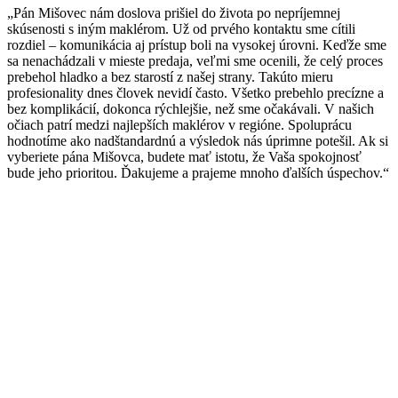
„Pán Mišovec nám doslova prišiel do života po nepríjemnej
skúsenosti s iným maklérom. Už od prvého kontaktu sme cítili
rozdiel – komunikácia aj prístup boli na vysokej úrovni. Keďže sme
sa nenachádzali v mieste predaja, veľmi sme ocenili, že celý proces
prebehol hladko a bez starostí z našej strany. Takúto mieru
profesionality dnes človek nevidí často. Všetko prebehlo precízne a
bez komplikácií, dokonca rýchlejšie, než sme očakávali. V našich
očiach patrí medzi najlepších maklérov v regióne. Spoluprácu
hodnotíme ako nadštandardnú a výsledok nás úprimne potešil. Ak si
vyberiete pána Mišovca, budete mať istotu, že Vaša spokojnosť
bude jeho prioritou. Ďakujeme a prajeme mnoho ďalších úspechov.“