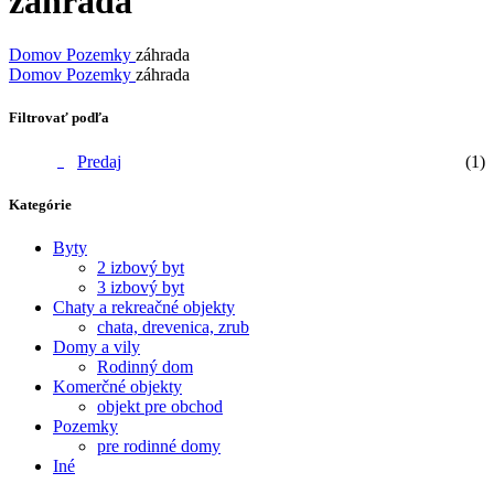
záhrada
Domov
Pozemky
záhrada
Domov
Pozemky
záhrada
Filtrovať podľa
Predaj
(1)
Kategórie
Byty
2 izbový byt
3 izbový byt
Chaty a rekreačné objekty
chata, drevenica, zrub
Domy a vily
Rodinný dom
Komerčné objekty
objekt pre obchod
Pozemky
pre rodinné domy
Iné