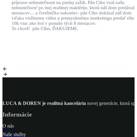
príprave nehnuteľnosti na predaj zažili. Pán Ciho vzal našu
nehnuteľnosť po inej realitnej maklérke, ktorá náš dom predávala
mesiacov… a čerešnička nakoniec- pán Ciho dokázal náš dom
vďaka virálnemu videu a premyslenému marketingu predať ešte 
10k viac ako bol v ponuke tých 8 mesiacov.
To chceš! pán Ciho, ĎAKUJEME.
LUCA & DOREN je realitná kancelária
novej generácie, ktorá spá
Informácie
O nás
Naše služby