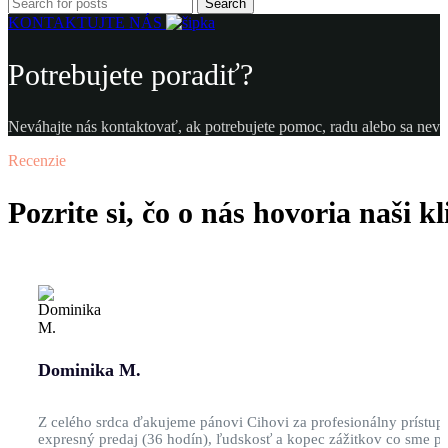
Search
KONTAKTUJTE NÁS
Potrebujete poradiť?
Neváhajte nás kontaktovať, ak potrebujete pomoc, radu alebo sa neviet
Recenzie
Pozrite si, čo o nás hovoria naši kl
Dominika M.
Z celého srdca ďakujeme pánovi Cihovi za profesionálny prístup,
expresný predaj (36 hodín), ľudskosť a kopec zážitkov co sme pr