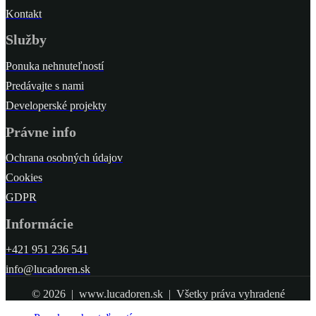
Kontakt
Služby
Ponuka nehnuteľností
Predávajte s nami
Developerské projekty
Právne info
Ochrana osobných údajov
Cookies
GDPR
Informácie
+421 951 236 541
info@lucadoren.sk
© 2026 | www.lucadoren.sk | Všetky práva vyhradené