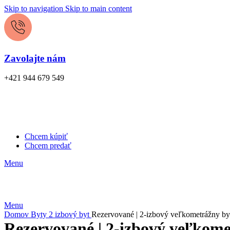
Skip to navigation
Skip to main content
Zavolajte nám
+421 944 679 549
Chcem kúpiť
Chcem predať
Menu
Menu
Domov
Byty
2 izbový byt
Rezervované | 2-izbový veľkometrážny byt |
Rezervované | 2-izbový veľkometr