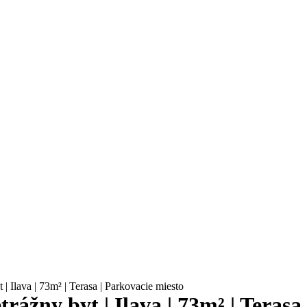
 Ilava | 73m²‬ | Terasa | Parkovacie miesto
ážny byt | Ilava | 73m²‬ | Terasa