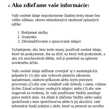
Ako zdieľame vaše informácie:
Vaše osobné údaje neposkytneme žiadnej tretej strane bez
vášho súhlasu, okrem obmedzených okolností opísaných
nižšie:
Reklamné služby
Analytika
Zhromažďovanie a spracovanie údajov
Vyžadujeme, aby tieto tretie strany používali osobné údaje,
ktoré im poskytneme, iba na účel, na ktorý boli poskytnuté, a
aby ich neuchovávali dlhšie, než je potrebné na splnenie
uvedeného účelu.
Vaše osobné údaje môžeme zverejniť aj v nasledujúcich
prípadoch: (1) aby sme vyhoveli platným zákonom,
nariadeniam, súdnym príkazom alebo iným právnym
procesom; (2) aby sme vymáhali vaše dohody s nami, vrátane
týchto Zásad ochrany osobných údajov; alebo (3) aby sme
reagovali na tvrdenia, že vaše používanie Služby porušuje
práva tretích strán. Ak dôjde k zlúčeniu Služby alebo našej
spoločnosti s inou spoločnosťou alebo k jej akvizícii, vaše
informácie budú jedným z aktív, ktoré sa prenesú na nového