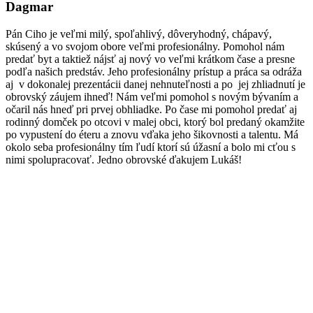
Dagmar
Pán Ciho je veľmi milý, spoľahlivý, dôveryhodný, chápavý,
skúsený a vo svojom obore veľmi profesionálny. Pomohol nám
predať byt a taktiež nájsť aj nový vo veľmi krátkom čase a presne
podľa našich predstáv. Jeho profesionálny prístup a práca sa odráža
aj v dokonalej prezentácii danej nehnuteľnosti a po jej zhliadnutí je
obrovský záujem ihneď! Nám veľmi pomohol s novým bývaním a
očaril nás hneď pri prvej obhliadke. Po čase mi pomohol predať aj
rodinný domček po otcovi v malej obci, ktorý bol predaný okamžite
po vypustení do éteru a znovu vďaka jeho šikovnosti a talentu. Má
okolo seba profesionálny tím ľudí ktorí sú úžasní a bolo mi cťou s
nimi spolupracovať. Jedno obrovské ďakujem Lukáš!