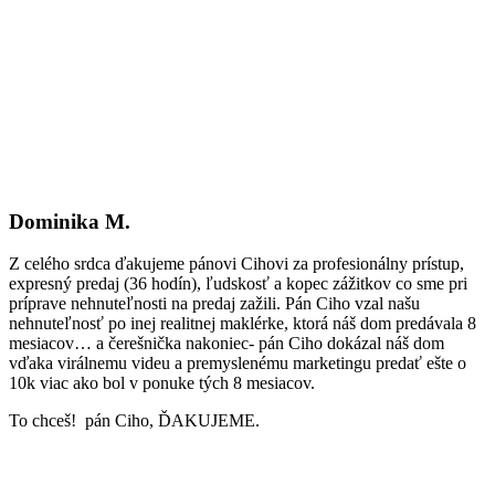
Dominika M.
Z celého srdca ďakujeme pánovi Cihovi za profesionálny prístup,
expresný predaj (36 hodín), ľudskosť a kopec zážitkov co sme pri
príprave nehnuteľnosti na predaj zažili. Pán Ciho vzal našu
nehnuteľnosť po inej realitnej maklérke, ktorá náš dom predávala 8
mesiacov… a čerešnička nakoniec- pán Ciho dokázal náš dom
vďaka virálnemu videu a premyslenému marketingu predať ešte o
10k viac ako bol v ponuke tých 8 mesiacov.
To chceš! pán Ciho, ĎAKUJEME.