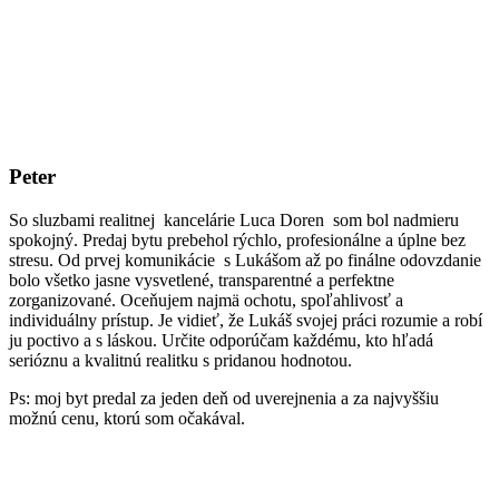
Peter
So sluzbami realitnej kancelárie Luca Doren som bol nadmieru
spokojný. Predaj bytu prebehol rýchlo, profesionálne a úplne bez
stresu. Od prvej komunikácie s Lukášom až po finálne odovzdanie
bolo všetko jasne vysvetlené, transparentné a perfektne
zorganizované. Oceňujem najmä ochotu, spoľahlivosť a
individuálny prístup. Je vidieť, že Lukáš svojej práci rozumie a robí
ju poctivo a s láskou. Určite odporúčam každému, kto hľadá
serióznu a kvalitnú realitku s pridanou hodnotou.
Ps: moj byt predal za jeden deň od uverejnenia a za najvyššiu
možnú cenu, ktorú som očakával.