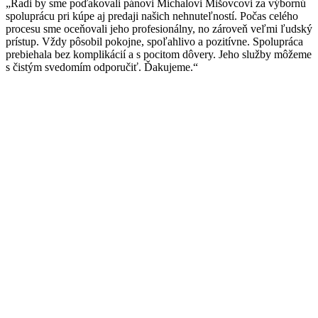
„Radi by sme poďakovali pánovi Michalovi Mišovcovi za výbornú
spoluprácu pri kúpe aj predaji našich nehnuteľností. Počas celého
procesu sme oceňovali jeho profesionálny, no zároveň veľmi ľudský
prístup. Vždy pôsobil pokojne, spoľahlivo a pozitívne. Spolupráca
prebiehala bez komplikácií a s pocitom dôvery. Jeho služby môžeme
s čistým svedomím odporučiť. Ďakujeme.“