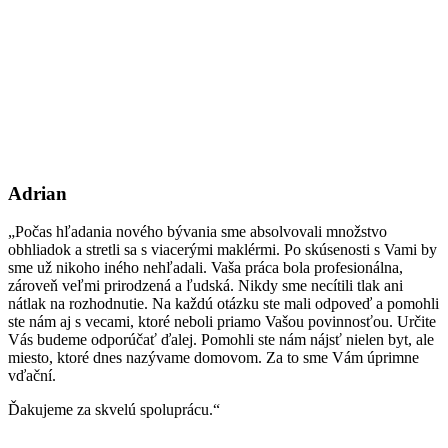
Adrian
„Počas hľadania nového bývania sme absolvovali množstvo
obhliadok a stretli sa s viacerými maklérmi. Po skúsenosti s Vami by
sme už nikoho iného nehľadali. Vaša práca bola profesionálna,
zároveň veľmi prirodzená a ľudská. Nikdy sme necítili tlak ani
nátlak na rozhodnutie. Na každú otázku ste mali odpoveď a pomohli
ste nám aj s vecami, ktoré neboli priamo Vašou povinnosťou. Určite
Vás budeme odporúčať ďalej. Pomohli ste nám nájsť nielen byt, ale
miesto, ktoré dnes nazývame domovom. Za to sme Vám úprimne
vďační.
Ďakujeme za skvelú spoluprácu.“