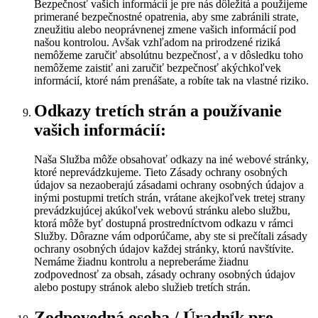
Bezpečnosť vašich informácií je pre nás dôležitá a použijeme
primerané bezpečnostné opatrenia, aby sme zabránili strate,
zneužitiu alebo neoprávnenej zmene vašich informácií pod
našou kontrolou. Avšak vzhľadom na prirodzené riziká
nemôžeme zaručiť absolútnu bezpečnosť, a v dôsledku toho
nemôžeme zaistiť ani zaručiť bezpečnosť akýchkoľvek
informácií, ktoré nám prenášate, a robíte tak na vlastné riziko.
Odkazy tretích strán a používanie
vašich informácií:
Naša Služba môže obsahovať odkazy na iné webové stránky,
ktoré neprevádzkujeme. Tieto Zásady ochrany osobných
údajov sa nezaoberajú zásadami ochrany osobných údajov a
inými postupmi tretích strán, vrátane akejkoľvek tretej strany
prevádzkujúcej akúkoľvek webovú stránku alebo službu,
ktorá môže byť dostupná prostredníctvom odkazu v rámci
Služby. Dôrazne vám odporúčame, aby ste si prečítali zásady
ochrany osobných údajov každej stránky, ktorú navštívite.
Nemáme žiadnu kontrolu a nepreberáme žiadnu
zodpovednosť za obsah, zásady ochrany osobných údajov
alebo postupy stránok alebo služieb tretích strán.
Zodpovedná osoba / Úradník pre