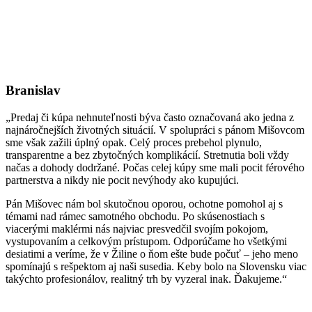
Branislav
„Predaj či kúpa nehnuteľnosti býva často označovaná ako jedna z
najnáročnejších životných situácií. V spolupráci s pánom Mišovcom
sme však zažili úplný opak. Celý proces prebehol plynulo,
transparentne a bez zbytočných komplikácií. Stretnutia boli vždy
načas a dohody dodržané. Počas celej kúpy sme mali pocit férového
partnerstva a nikdy nie pocit nevýhody ako kupujúci.
Pán Mišovec nám bol skutočnou oporou, ochotne pomohol aj s
témami nad rámec samotného obchodu. Po skúsenostiach s
viacerými maklérmi nás najviac presvedčil svojím pokojom,
vystupovaním a celkovým prístupom. Odporúčame ho všetkými
desiatimi a veríme, že v Žiline o ňom ešte bude počuť – jeho meno
spomínajú s rešpektom aj naši susedia. Keby bolo na Slovensku viac
takýchto profesionálov, realitný trh by vyzeral inak. Ďakujeme.“