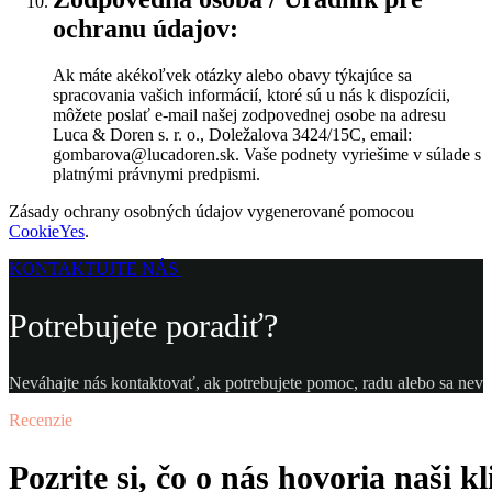
ochranu údajov:
Ak máte akékoľvek otázky alebo obavy týkajúce sa
spracovania vašich informácií, ktoré sú u nás k dispozícii,
môžete poslať e-mail našej zodpovednej osobe na adresu
Luca & Doren s. r. o., Doležalova 3424/15C, email:
gombarova@lucadoren.sk. Vaše podnety vyriešime v súlade s
platnými právnymi predpismi.
Zásady ochrany osobných údajov vygenerované pomocou
CookieYes
.
KONTAKTUJTE NÁS
Potrebujete poradiť?
Neváhajte nás kontaktovať, ak potrebujete pomoc, radu alebo sa neviet
Recenzie
Pozrite si, čo o nás hovoria naši kl