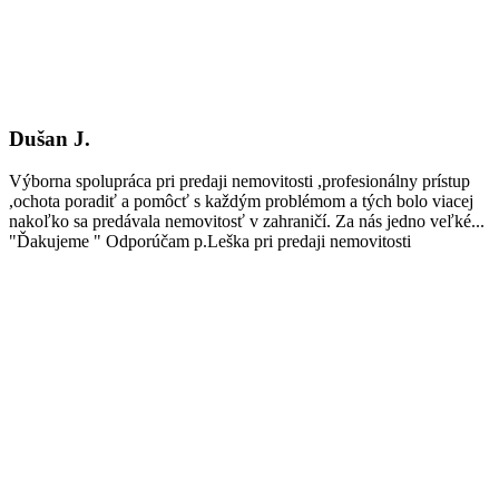
Dušan J.
Výborna spolupráca pri predaji nemovitosti ,profesionálny prístup
,ochota poradiť a pomôcť s každým problémom a tých bolo viacej
nakoľko sa predávala nemovitosť v zahraničí. Za nás jedno veľké...
"Ďakujeme " Odporúčam p.Leška pri predaji nemovitosti