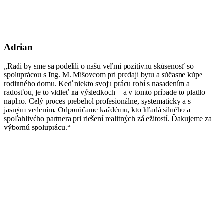
Adrian
„Radi by sme sa podelili o našu veľmi pozitívnu skúsenosť so
spoluprácou s Ing. M. Mišovcom pri predaji bytu a súčasne kúpe
rodinného domu. Keď niekto svoju prácu robí s nasadením a
radosťou, je to vidieť na výsledkoch – a v tomto prípade to platilo
naplno. Celý proces prebehol profesionálne, systematicky a s
jasným vedením. Odporúčame každému, kto hľadá silného a
spoľahlivého partnera pri riešení realitných záležitostí. Ďakujeme za
výbornú spoluprácu.“