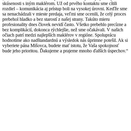
skúsenosti s iným maklérom. Už od prvého kontaktu sme cítili
rozdiel – komunikácia aj prístup boli na vysokej úrovni. Keďže sme
sa nenachádzali v mieste predaja, veľmi sme ocenili, že celý proces
prebehol hladko a bez starostí z našej strany. Takúto mieru
profesionality dnes človek nevidí často. Všetko prebehlo precízne a
bez komplikácií, dokonca rýchlejšie, než sme očakávali. V našich
očiach patrí medzi najlepších maklérov v regióne. Spoluprácu
hodnotíme ako nadštandardnú a výsledok nás úprimne potešil. Ak si
vyberiete pána Mišovca, budete mať istotu, že Vaša spokojnosť
bude jeho prioritou. Ďakujeme a prajeme mnoho ďalších úspechov.“