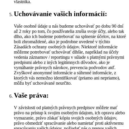
vlastníka.
Uchovávanie vašich informácií:
Vaše osobné údaje u nás budeme uchovávať po dobu 90 dní
až 2 roky po tom, čo používatelia zrušia svoje účty, alebo tak
dlho, ako ich budeme potrebovať na splnenie účelov, na ktoré
boli zhromaždené, ako je podrobne uvedené v týchto
Zásadách ochrany osobných údajov. Niektoré informácie
môžeme potrebovať uchovávať dlhšie, napríklad na účely
vedenia záznamov / reportingu v súlade s platnými právnymi
predpismi alebo z iných legitímnych dôvodov, ako je
vymáhanie právnych nárokov, prevencia podvodov atď.
Zvyškové anonymné informácie a súhrnné informácie, z
ktorých vás nemožno identifikovať (priamo ani nepriamo),
môžu byť uchovávané neurčito.
Vaše práva:
V závislosti od platných právnych predpisov môžete mať
právo na prístup k svojim osobným údajom, ich opravu alebo
vymazanie, právo získať kópiu svojich osobných údajov,
právo obmedziť spracúvanie alebo namietať proti aktívnemu
spracúvaniu vašich údajov, požiadať nás o prenos vašich