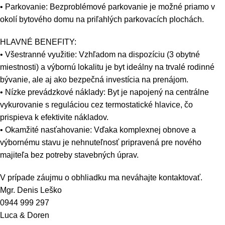
• Parkovanie: Bezproblémové parkovanie je možné priamo v
okolí bytového domu na priľahlých parkovacích plochách.
HLAVNÉ BENEFITY:
• Všestranné využitie: Vzhľadom na dispozíciu (3 obytné
miestnosti) a výbornú lokalitu je byt ideálny na trvalé rodinné
bývanie, ale aj ako bezpečná investícia na prenájom.
• Nízke prevádzkové náklady: Byt je napojený na centrálne
vykurovanie s reguláciou cez termostatické hlavice, čo
prispieva k efektivite nákladov.
• Okamžité nasťahovanie: Vďaka komplexnej obnove a
výbornému stavu je nehnuteľnosť pripravená pre nového
majiteľa bez potreby stavebných úprav.
V prípade záujmu o obhliadku ma neváhajte kontaktovať.
Mgr. Denis Leško
0944 999 297
Luca & Doren