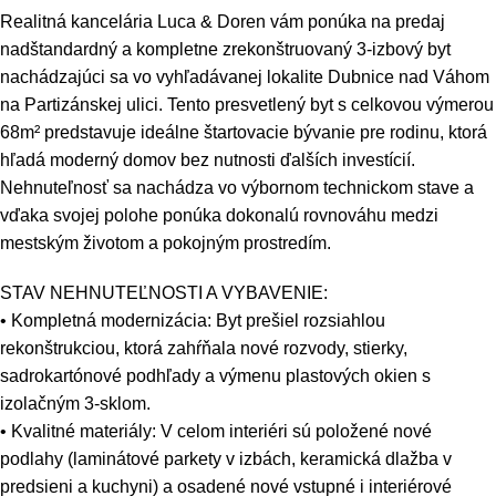
Realitná kancelária Luca & Doren vám ponúka na predaj
nadštandardný a kompletne zrekonštruovaný 3-izbový byt
nachádzajúci sa vo vyhľadávanej lokalite Dubnice nad Váhom
na Partizánskej ulici. Tento presvetlený byt s celkovou výmerou
68‭m²‬ predstavuje ideálne štartovacie bývanie pre rodinu, ktorá
hľadá moderný domov bez nutnosti ďalších investícií.
Nehnuteľnosť sa nachádza vo výbornom technickom stave a
vďaka svojej polohe ponúka dokonalú rovnováhu medzi
mestským životom a pokojným prostredím.
STAV NEHNUTEĽNOSTI A VYBAVENIE:
• Kompletná modernizácia: Byt prešiel rozsiahlou
rekonštrukciou, ktorá zahŕňala nové rozvody, stierky,
sadrokartónové podhľady a výmenu plastových okien s
izolačným 3-sklom.
• Kvalitné materiály: V celom interiéri sú položené nové
podlahy (laminátové parkety v izbách, keramická dlažba v
predsieni a kuchyni) a osadené nové vstupné i interiérové