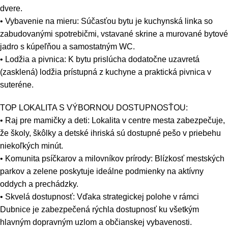
dvere.
• Vybavenie na mieru: Súčasťou bytu je kuchynská linka so
zabudovanými spotrebičmi, vstavané skrine a murované bytové
jadro s kúpeľňou a samostatným WC.
• Lodžia a pivnica: K bytu prislúcha dodatočne uzavretá
(zasklená) lodžia prístupná z kuchyne a praktická pivnica v
suteréne.
TOP LOKALITA S VÝBORNOU DOSTUPNOSŤOU:
• Raj pre mamičky a deti: Lokalita v centre mesta zabezpečuje,
že školy, škôlky a detské ihriská sú dostupné pešo v priebehu
niekoľkých minút.
• Komunita psíčkarov a milovníkov prírody: Blízkosť mestských
parkov a zelene poskytuje ideálne podmienky na aktívny
oddych a prechádzky.
• Skvelá dostupnosť: Vďaka strategickej polohe v rámci
Dubnice je zabezpečená rýchla dostupnosť ku všetkým
hlavným dopravným uzlom a občianskej vybavenosti.