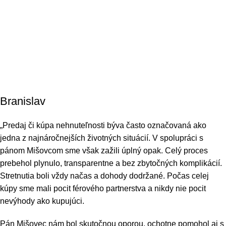
Branislav
„Predaj či kúpa nehnuteľnosti býva často označovaná ako
jedna z najnáročnejších životných situácií. V spolupráci s
pánom Mišovcom sme však zažili úplný opak. Celý proces
prebehol plynulo, transparentne a bez zbytočných komplikácií.
Stretnutia boli vždy načas a dohody dodržané. Počas celej
kúpy sme mali pocit férového partnerstva a nikdy nie pocit
nevýhody ako kupujúci.
Pán Mišovec nám bol skutočnou oporou, ochotne pomohol aj s