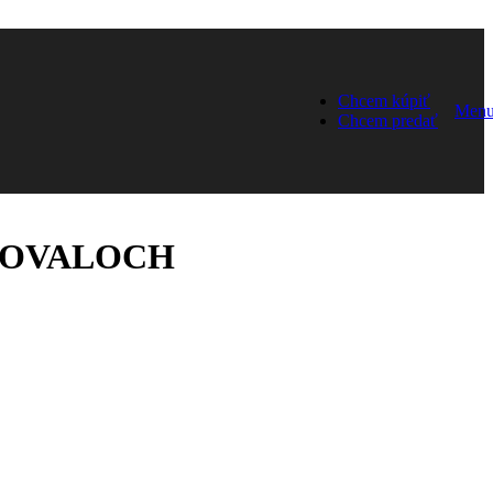
Chcem kúpiť
Men
Chcem predať
ONOVALOCH