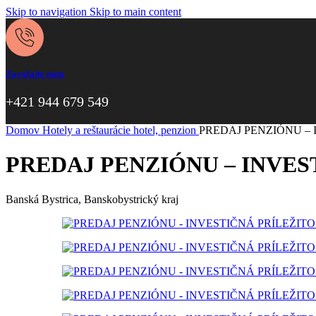
Skip to navigation
Skip to main content
Zavolajte nám
+421 944 679 549
Domov
Hotely a reštaurácie
hotel, penzion
PREDAJ PENZIÓNU –
PREDAJ PENZIÓNU – INVE
Banská Bystrica, Banskobystrický kraj