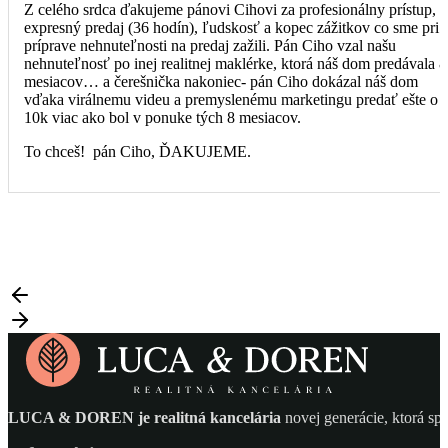
Z celého srdca ďakujeme pánovi Cihovi za profesionálny prístup,
expresný predaj (36 hodín), ľudskosť a kopec zážitkov co sme pri
príprave nehnuteľnosti na predaj zažili. Pán Ciho vzal našu
nehnuteľnosť po inej realitnej maklérke, ktorá náš dom predávala 8
mesiacov… a čerešnička nakoniec- pán Ciho dokázal náš dom
vďaka virálnemu videu a premyslenému marketingu predať ešte o
10k viac ako bol v ponuke tých 8 mesiacov.
To chceš! pán Ciho, ĎAKUJEME.
LUCA & DOREN je realitná kancelária
novej generácie, ktorá spá