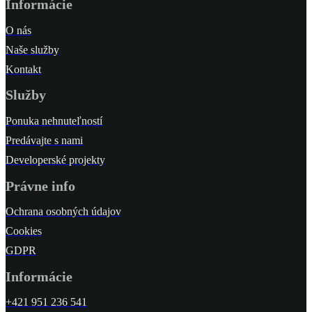
Informácie
O nás
Naše služby
Kontakt
Služby
Ponuka nehnuteľností
Predávajte s nami
Developerské projekty
Právne info
Ochrana osobných údajov
Cookies
GDPR
Informácie
+421 951 236 541