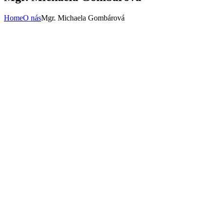
Home
O nás
Mgr. Michaela Gombárová