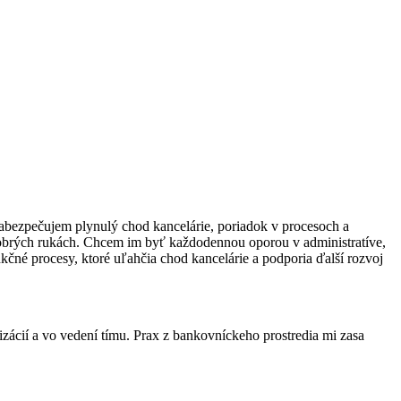
abezpečujem plynulý chod kancelárie, poriadok v procesoch a
dobrých rukách. Chcem im byť každodennou oporou v administratíve,
čné procesy, ktoré uľahčia chod kancelárie a podporia ďalší rozvoj
izácií a vo vedení tímu. Prax z bankovníckeho prostredia mi zasa