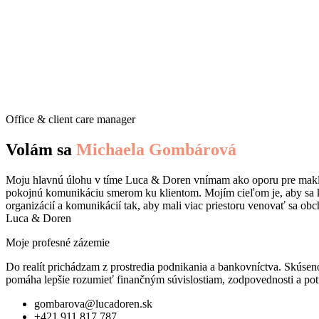
Office & client care manager
Volám sa
Michaela Gombárová
Moju hlavnú úlohu v tíme Luca & Doren vnímam ako oporu pre makléro
pokojnú komunikáciu smerom ku klientom. Mojím cieľom je, aby sa kl
organizácií a komunikácií tak, aby mali viac priestoru venovať sa o
Luca & Doren
Moje profesné zázemie
Do realít prichádzam z prostredia podnikania a bankovníctva. Skúseno
pomáha lepšie rozumieť finančným súvislostiam, zodpovednosti a potr
gombarova@lucadoren.sk
+421 911 817 787