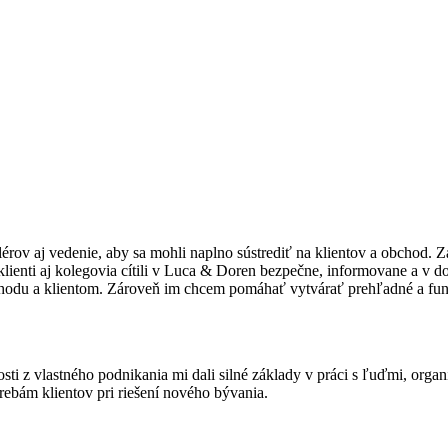
v aj vedenie, aby sa mohli naplno sústrediť na klientov a obchod. Z
ienti aj kolegovia cítili v Luca & Doren bezpečne, informovane a v 
bchodu a klientom. Zároveň im chcem pomáhať vytvárať prehľadné a funk
sti z vlastného podnikania mi dali silné základy v práci s ľuďmi, organ
ebám klientov pri riešení nového bývania.