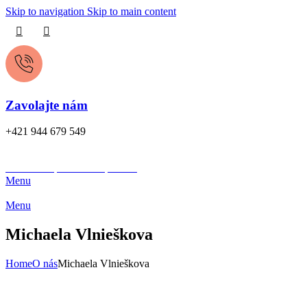
Skip to navigation
Skip to main content
Zavolajte nám
+421 944 679 549
Chcem kúpiť
Chcem predať
Menu
Menu
Michaela Vlnieškova
Home
O nás
Michaela Vlnieškova