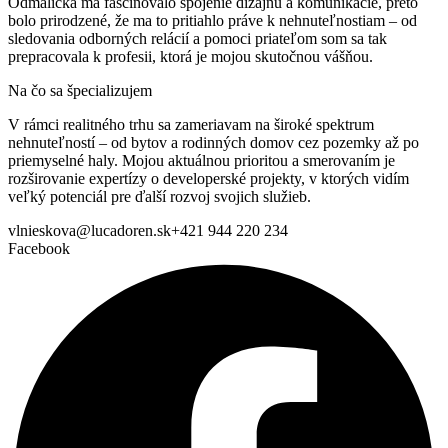
Odmalička ma fascinovalo spojenie dizajnu a komunikácie, preto
bolo prirodzené, že ma to pritiahlo práve k nehnuteľnostiam – od
sledovania odborných relácií a pomoci priateľom som sa tak
prepracovala k profesii, ktorá je mojou skutočnou vášňou.
Na čo sa špecializujem
V rámci realitného trhu sa zameriavam na široké spektrum
nehnuteľností – od bytov a rodinných domov cez pozemky až po
priemyselné haly. Mojou aktuálnou prioritou a smerovaním je
rozširovanie expertízy o developerské projekty, v ktorých vidím
veľký potenciál pre ďalší rozvoj svojich služieb.
vlnieskova@lucadoren.sk
+421 944 220 234
Facebook