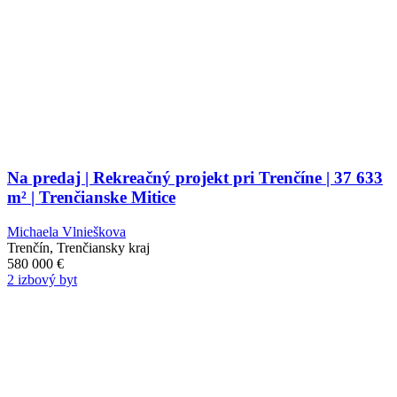
Na predaj | Rekreačný projekt pri Trenčíne | 37 633
m² | Trenčianske Mitice
Michaela Vlnieškova
Trenčín, Trenčiansky kraj
580 000
€
2 izbový byt