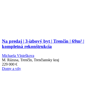
Na predaj | 3-izbový byt | Trenčín | 69m² |
kompletná rekonštrukcia
Michaela Vlnieškova
M. Rázusa, Trenčín, Trenčiansky kraj
229 000
€
Domy a vily