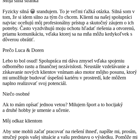
Moja silná stránka
Fyzicky silná 😀 srandujem. To je veľmi ťažká otázka. Silná som v
tom, že si idem silno za tým čo chcem. Klienti na našej spolupráci
najviac oceňujú môj profesionálny prístup a skutočný záujem o ich
potreby. Často vyzdvihujú moju ochotu hľadať riešenia a otvorenú,
priamu komunikáciu, vďaka ktorej sa na mňa môžu kedykoľvek s
dôverou obrátiť.
Prečo Luca & Doren
Lebo to bol osud! Spolupráca mi dáva zmysel vďaka spojeniu
odborného rastu a finančnej nezávislosti. Neustále vzdelávanie a
získavanie nových klientov vnímam ako motor môjho posunu, ktorý
mi umožňuje budovať úspešnú kariéru v prostredí, kde môžem
naplno realizovať svoj potenciál.
Niečo osobné
Ak to mám opísať jednou vetou? Milujem šport a to hocijaký
a druhé hobby je umenie a učenie.
Môj odkaz klientom
Aby sme mohli začať pracovať na riešení ihneď, napíšte mi, prosím,
stručný popis vašej situácie a vašu predstavu o výsledku. Pomôže mi