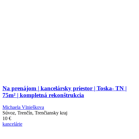
Na prenájom | kancelársky priestor | Toska- TN |
75m² | kompletná rekonštrukcia
Michaela Vlnieškova
Súvoz, Trenčín, Trenčiansky kraj
10
€
kancelárie