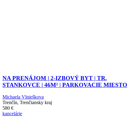
NA PRENÁJOM | 2-IZBOVÝ BYT | TR.
STANKOVCE | 46M² | PARKOVACIE MIESTO
Michaela Vlnieškova
Trenčín, Trenčiansky kraj
580
€
kancelárie