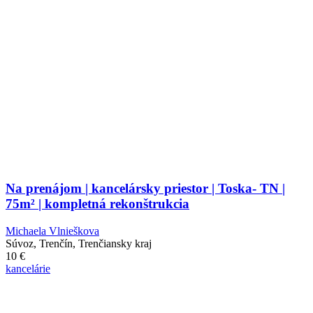
Na prenájom | kancelársky priestor | Toska- TN |
75m² | kompletná rekonštrukcia
Michaela Vlnieškova
Súvoz, Trenčín, Trenčiansky kraj
10
€
kancelárie