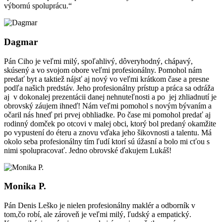
výbornú spoluprácu.“
Dagmar
Pán Ciho je veľmi milý, spoľahlivý, dôveryhodný, chápavý,
skúsený a vo svojom obore veľmi profesionálny. Pomohol nám
predať byt a taktiež nájsť aj nový vo veľmi krátkom čase a presne
podľa našich predstáv. Jeho profesionálny prístup a práca sa odráža
aj v dokonalej prezentácii danej nehnuteľnosti a po jej zhliadnutí je
obrovský záujem ihneď! Nám veľmi pomohol s novým bývaním a
očaril nás hneď pri prvej obhliadke. Po čase mi pomohol predať aj
rodinný domček po otcovi v malej obci, ktorý bol predaný okamžite
po vypustení do éteru a znovu vďaka jeho šikovnosti a talentu. Má
okolo seba profesionálny tím ľudí ktorí sú úžasní a bolo mi cťou s
nimi spolupracovať. Jedno obrovské ďakujem Lukáš!
Monika P.
Pán Denis Leško je nielen profesionálny maklér a odborník v
tom,čo robí, ale zároveň je veľmi milý, ľudský a empatický.