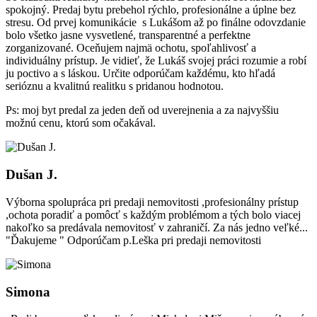
spokojný. Predaj bytu prebehol rýchlo, profesionálne a úplne bez
stresu. Od prvej komunikácie s Lukášom až po finálne odovzdanie
bolo všetko jasne vysvetlené, transparentné a perfektne
zorganizované. Oceňujem najmä ochotu, spoľahlivosť a
individuálny prístup. Je vidieť, že Lukáš svojej práci rozumie a robí
ju poctivo a s láskou. Určite odporúčam každému, kto hľadá
serióznu a kvalitnú realitku s pridanou hodnotou.
Ps: moj byt predal za jeden deň od uverejnenia a za najvyššiu
možnú cenu, ktorú som očakával.
Dušan J.
Výborna spolupráca pri predaji nemovitosti ,profesionálny prístup
,ochota poradiť a pomôcť s každým problémom a tých bolo viacej
nakoľko sa predávala nemovitosť v zahraničí. Za nás jedno veľké...
"Ďakujeme " Odporúčam p.Leška pri predaji nemovitosti
Simona