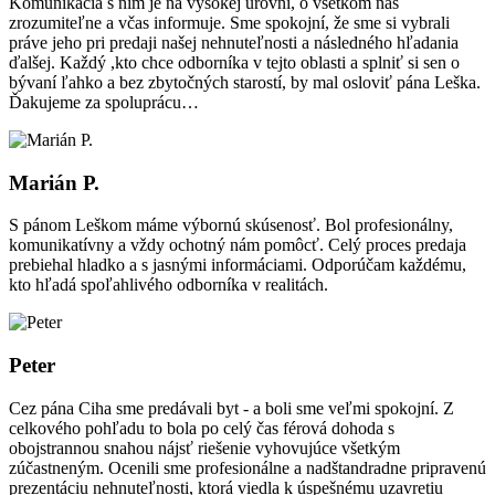
Komunikácia s ním je na vysokej úrovni, o všetkom nás
zrozumiteľne a včas informuje. Sme spokojní, že sme si vybrali
práve jeho pri predaji našej nehnuteľnosti a následného hľadania
ďalšej. Každý ,kto chce odborníka v tejto oblasti a splniť si sen o
bývaní ľahko a bez zbytočných starostí, by mal osloviť pána Leška.
Ďakujeme za spoluprácu…
Marián P.
S pánom Leškom máme výbornú skúsenosť. Bol profesionálny,
komunikatívny a vždy ochotný nám pomôcť. Celý proces predaja
prebiehal hladko a s jasnými informáciami. Odporúčam každému,
kto hľadá spoľahlivého odborníka v realitách.
Peter
Cez pána Ciha sme predávali byt - a boli sme veľmi spokojní. Z
celkového pohľadu to bola po celý čas férová dohoda s
obojstrannou snahou nájsť riešenie vyhovujúce všetkým
zúčastneným. Ocenili sme profesionálne a nadštandradne pripravenú
prezentáciu nehnuteľnosti, ktorá viedla k úspešnému uzavretiu