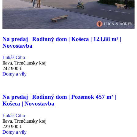
Na predaj | Rodinný dom | Košeca | 123,88 m² |
Novostavba
Lukáš Ciho
Ilava, Trenčiansky kraj
242 900
€
Domy a vily
Na predaj | Rodinný dom | Pozemok 457 m² |
Košeca | Novostavba
Lukáš Ciho
Ilava, Trenčiansky kraj
229 900
€
Domy a vily