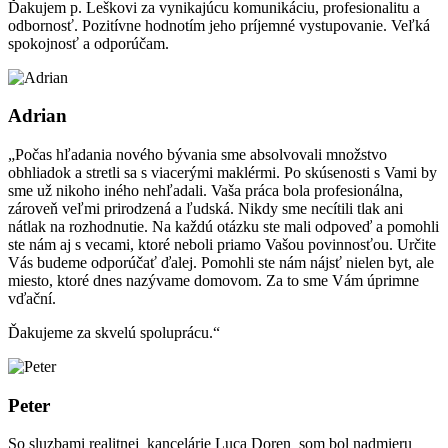
Ďakujem p. Leškovi za vynikajúcu komunikáciu, profesionalitu a
odbornosť. Pozitívne hodnotím jeho príjemné vystupovanie. Veľká
spokojnosť a odporúčam.
Adrian
„Počas hľadania nového bývania sme absolvovali množstvo
obhliadok a stretli sa s viacerými maklérmi. Po skúsenosti s Vami by
sme už nikoho iného nehľadali. Vaša práca bola profesionálna,
zároveň veľmi prirodzená a ľudská. Nikdy sme necítili tlak ani
nátlak na rozhodnutie. Na každú otázku ste mali odpoveď a pomohli
ste nám aj s vecami, ktoré neboli priamo Vašou povinnosťou. Určite
Vás budeme odporúčať ďalej. Pomohli ste nám nájsť nielen byt, ale
miesto, ktoré dnes nazývame domovom. Za to sme Vám úprimne
vďační.
Ďakujeme za skvelú spoluprácu.“
Peter
So sluzbami realitnej kancelárie Luca Doren som bol nadmieru