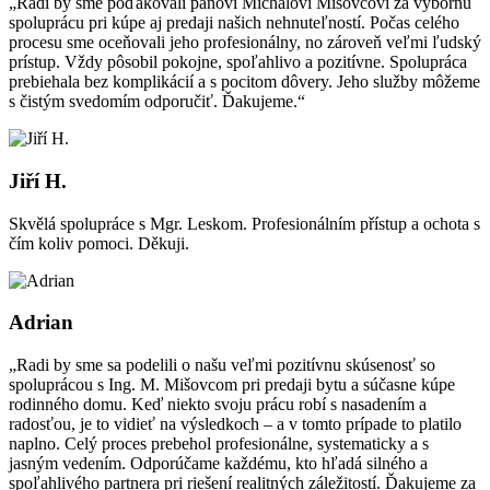
„Radi by sme poďakovali pánovi Michalovi Mišovcovi za výbornú
spoluprácu pri kúpe aj predaji našich nehnuteľností. Počas celého
procesu sme oceňovali jeho profesionálny, no zároveň veľmi ľudský
prístup. Vždy pôsobil pokojne, spoľahlivo a pozitívne. Spolupráca
prebiehala bez komplikácií a s pocitom dôvery. Jeho služby môžeme
s čistým svedomím odporučiť. Ďakujeme.“
Jiří H.
Skvělá spolupráce s Mgr. Leskom. Profesionálním přístup a ochota s
čím koliv pomoci. Děkuji.
Adrian
„Radi by sme sa podelili o našu veľmi pozitívnu skúsenosť so
spoluprácou s Ing. M. Mišovcom pri predaji bytu a súčasne kúpe
rodinného domu. Keď niekto svoju prácu robí s nasadením a
radosťou, je to vidieť na výsledkoch – a v tomto prípade to platilo
naplno. Celý proces prebehol profesionálne, systematicky a s
jasným vedením. Odporúčame každému, kto hľadá silného a
spoľahlivého partnera pri riešení realitných záležitostí. Ďakujeme za