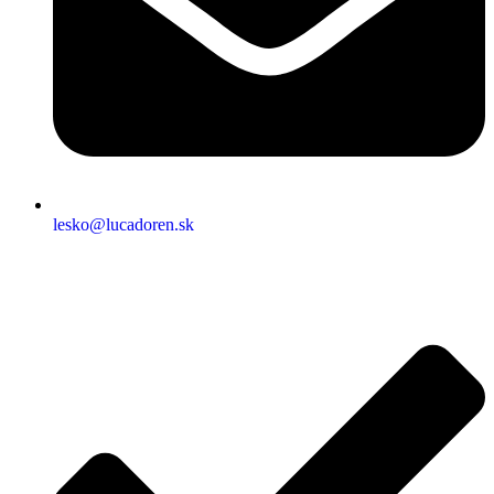
lesko@lucadoren.sk