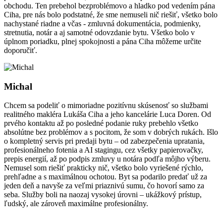
obchodu. Ten prebehol bezproblémovo a hladko pod vedením pána
Ciha, pre nás bolo podstatné, že sme nemuseli nič riešiť, všetko bolo
nachystané riadne a včas - zmluvná dokumentácia, podmienky,
stretnutia, notár a aj samotné odovzdanie bytu. Všetko bolo v
úplnom poriadku, plnej spokojnosti a pána Ciha môžeme určite
doporučiť.
Michal
Chcem sa podeliť o mimoriadne pozitívnu skúsenosť so službami
realitného makléra Lukáša Ciha a jeho kancelárie Luca Doren. Od
prvého kontaktu až po posledné podanie ruky prebehlo všetko
absolútne bez problémov a s pocitom, že som v dobrých rukách. Išlo
o kompletný servis pri predaji bytu – od zabezpečenia upratania,
profesionálneho fotenia a AI stagingu, cez všetky papierovačky,
prepis energií, až po podpis zmluvy u notára podľa môjho výberu.
Nemusel som riešiť prakticky nič, všetko bolo vyriešené rýchlo,
prehľadne a s maximálnou ochotou. Byt sa podarilo predať už za
jeden deň a navyše za veľmi priaznivú sumu, čo hovorí samo za
seba. Služby boli na naozaj vysokej úrovni – ukážkový prístup,
ľudský, ale zároveň maximálne profesionálny.