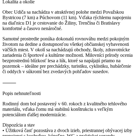
Lokalita a okolie
Obec Udiča sa nachádza v atraktívnej polohe medzi Považskou
Bystricou (7 km) a Púchovom (11 km). Vďaka rýchlemu napojeniu
na diaľnicu D1 je cestovanie do Žiliny, Trenčína či Bratislavy
komfortné a časovo nenáročné.
Samotné prostredie ponúka dokonalú rovnováhu medzi pokojným
životom na dedine a dostupnosťou všetkej občianskej vybavenosti
väčších miest. V okolí sa nachádzajú obchody, školy, zdravotnícke
zariadenia či športové a kultúrne možnosti. Milovníci prírody ocenia
bezprostrednú blízkosť lesa a lúk, ktoré sa napájajú priamo na
pozemok – ideálne pre prechádzky, turistiku, cyklistiku, hubárčenie
či oddych v súkromí bez zvedavých pohľadov susedov.
⸻
Popis nehnuteľnosti
Rodinný dom bol postavený v 60. rokoch z kvalitného tehlového
materiálu, vďaka čomu má stabilnú konštrukciu s veľkým
potenciálom ďalšej modernizácie.
Dispozícia a stav
• Úžitková časť pozostáva z dvoch izieb, priestrannej obývacej izby
prepojenej s kuchyňou, kúpeľne, WC a praktickej verandy.