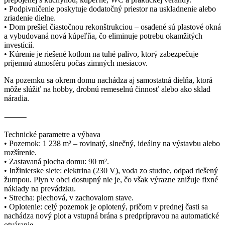
• Podpivničenie poskytuje dodatočný priestor na uskladnenie alebo
zriadenie dielne.
• Dom prešiel čiastočnou rekonštrukciou – osadené sú plastové okná
a vybudovaná nová kúpeľňa, čo eliminuje potrebu okamžitých
investícií.
• Kúrenie je riešené kotlom na tuhé palivo, ktorý zabezpečuje
príjemnú atmosféru počas zimných mesiacov.
Na pozemku sa okrem domu nachádza aj samostatná dielňa, ktorá
môže slúžiť na hobby, drobnú remeselnú činnosť alebo ako sklad
náradia.
⸻
Technické parametre a výbava
• Pozemok: 1 238 m² – rovinatý, slnečný, ideálny na výstavbu alebo
rozšírenie.
• Zastavaná plocha domu: 90 m².
• Inžinierske siete: elektrina (230 V), voda zo studne, odpad riešený
žumpou. Plyn v obci dostupný nie je, čo však výrazne znižuje fixné
náklady na prevádzku.
• Strecha: plechová, v zachovalom stave.
• Oplotenie: celý pozemok je oplotený, pričom v prednej časti sa
nachádza nový plot a vstupná brána s predprípravou na automatické
otváranie.