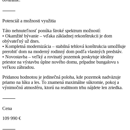
⸻
Potenciál a možnosti využitia
Táto nehnuteľnosť ponúka široké spektrum možností:
• Okamžité bývanie – vďaka základnej rekonštrukcii je dom
obývateľný už dnes.
• Kompletná modernizácia – stabilná tehlová konštrukcia umožňuje
prerobiť dom na moderný rodinný dom podľa vlastných predstáv.
• Novostavba – veľký a rovinatý pozemok poskytuje ideálny
priestor na výstavbu úplne nového domu, prípadne bungalovu s
veľkou záhradou.
Pridanou hodnotou je jedinečná poloha, kde pozemok nadväzuje
priamo na lúku a les. To znamená maximálne súkromie, pokoj a
výnimočnú atmosféru, ktorú na realitnom trhu nájdete len zriedka.
⸻
Cena
109 990 €
⸻