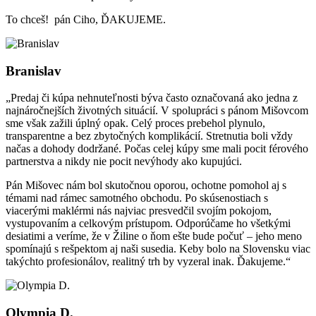
To chceš! pán Ciho, ĎAKUJEME.
Branislav
„Predaj či kúpa nehnuteľnosti býva často označovaná ako jedna z
najnáročnejších životných situácií. V spolupráci s pánom Mišovcom
sme však zažili úplný opak. Celý proces prebehol plynulo,
transparentne a bez zbytočných komplikácií. Stretnutia boli vždy
načas a dohody dodržané. Počas celej kúpy sme mali pocit férového
partnerstva a nikdy nie pocit nevýhody ako kupujúci.
Pán Mišovec nám bol skutočnou oporou, ochotne pomohol aj s
témami nad rámec samotného obchodu. Po skúsenostiach s
viacerými maklérmi nás najviac presvedčil svojím pokojom,
vystupovaním a celkovým prístupom. Odporúčame ho všetkými
desiatimi a veríme, že v Žiline o ňom ešte bude počuť – jeho meno
spomínajú s rešpektom aj naši susedia. Keby bolo na Slovensku viac
takýchto profesionálov, realitný trh by vyzeral inak. Ďakujeme.“
Olympia D.