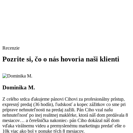
Recenzie
Pozrite si, čo o nás hovoria naši klienti
Dominika M.
Z celého srdca ďakujeme pánovi Cihovi za profesionálny prístup,
expresný predaj (36 hodín), ľudskosť a kopec zážitkov co sme pri
príprave nehnuteľnosti na predaj zažili. Pán Ciho vzal našu
nehnuteľnosť po inej realitnej maklérke, ktorá náš dom predávala 8
mesiacov… a čerešnička nakoniec- pán Ciho dokázal náš dom
vďaka virálnemu videu a premyslenému marketingu predať ešte o
10k viac ako bol v ponuke tých 8 mesiacov.