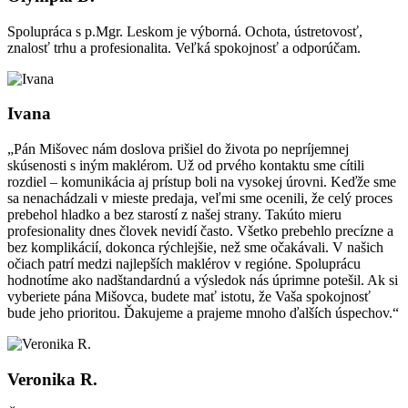
Spolupráca s p.Mgr. Leskom je výborná. Ochota, ústretovosť,
znalosť trhu a profesionalita. Veľká spokojnosť a odporúčam.
Ivana
„Pán Mišovec nám doslova prišiel do života po nepríjemnej
skúsenosti s iným maklérom. Už od prvého kontaktu sme cítili
rozdiel – komunikácia aj prístup boli na vysokej úrovni. Keďže sme
sa nenachádzali v mieste predaja, veľmi sme ocenili, že celý proces
prebehol hladko a bez starostí z našej strany. Takúto mieru
profesionality dnes človek nevidí často. Všetko prebehlo precízne a
bez komplikácií, dokonca rýchlejšie, než sme očakávali. V našich
očiach patrí medzi najlepších maklérov v regióne. Spoluprácu
hodnotíme ako nadštandardnú a výsledok nás úprimne potešil. Ak si
vyberiete pána Mišovca, budete mať istotu, že Vaša spokojnosť
bude jeho prioritou. Ďakujeme a prajeme mnoho ďalších úspechov.“
Veronika R.