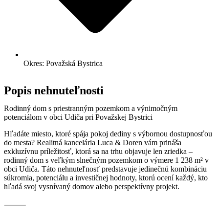
Okres: Považská Bystrica
Popis nehnuteľnosti
Rodinný dom s priestranným pozemkom a výnimočným
potenciálom v obci Udiča pri Považskej Bystrici
Hľadáte miesto, ktoré spája pokoj dediny s výbornou dostupnosťou
do mesta? Realitná kancelária Luca & Doren vám prináša
exkluzívnu príležitosť, ktorá sa na trhu objavuje len zriedka –
rodinný dom s veľkým slnečným pozemkom o výmere 1 238 m² v
obci Udiča. Táto nehnuteľnosť predstavuje jedinečnú kombináciu
súkromia, potenciálu a investičnej hodnoty, ktorú ocení každý, kto
hľadá svoj vysnívaný domov alebo perspektívny projekt.
⸻