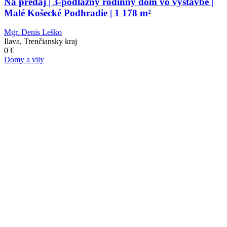
Na predaj | 3-podlažný rodinný dom vo výstavbe |
Malé Košecké Podhradie | 1 178 m²
Mgr. Denis Leško
Ilava, Trenčiansky kraj
0
€
Domy a vily