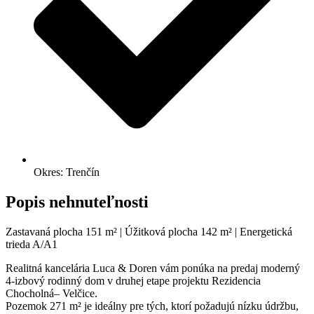
Okres: Trenčín
Popis nehnuteľnosti
Zastavaná plocha 151 m² | Úžitková plocha 142 m² | Energetická
trieda A/A1
Realitná kancelária Luca & Doren vám ponúka na predaj moderný
4-izbový rodinný dom v druhej etape projektu Rezidencia
Chocholná– Velčice.
Pozemok 271 m² je ideálny pre tých, ktorí požadujú nízku údržbu,