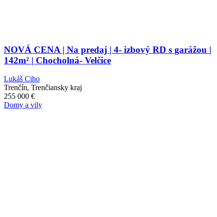
NOVÁ CENA | Na predaj | 4- izbový RD s garážou |
142m² | Chocholná- Velčice
Lukáš Ciho
Trenčín, Trenčiansky kraj
255 000
€
Domy a vily