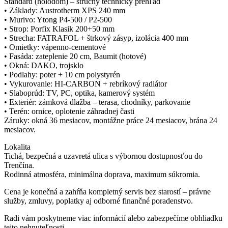
Štandard (holodom) – stručný technický prehľad
• Základy: Austrotherm XPS 240 mm
• Murivo: Ytong P4-500 / P2-500
• Strop: Porfix Klasik 200+50 mm
• Strecha: FATRAFOL + štrkový zásyp, izolácia 400 mm
• Omietky: vápenno-cementové
• Fasáda: zateplenie 20 cm, Baumit (hotové)
• Okná: DAKO, trojsklo
• Podlahy: poter + 10 cm polystyrén
• Vykurovanie: HI-CARBON + rebríkový radiátor
• Slaboprúd: TV, PC, optika, kamerový systém
• Exteriér: zámková dlažba – terasa, chodníky, parkovanie
• Terén: ornice, oplotenie záhradnej časti
Záruky: okná 36 mesiacov, montážne práce 24 mesiacov, brána 24
mesiacov.
Lokalita
Tichá, bezpečná a uzavretá ulica s výbornou dostupnosťou do
Trenčína.
Rodinná atmosféra, minimálna doprava, maximum súkromia.
Cena je konečná a zahŕňa kompletný servis bez starostí – právne
služby, zmluvy, poplatky aj odborné finančné poradenstvo.
Radi vám poskytneme viac informácií alebo zabezpečíme obhliadku
tejto nehnuteľnosti.